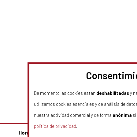
scular: ¿Qué hacer ant
Consentimie
stas
Deja un comentario
De momento las cookies están
deshabilitadas
y n
utilizamos cookies esenciales y de análisis de dato
nuestra actividad comercial y de forma
anónima
si
política de privacidad
.
Horario de Atención