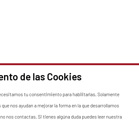
e esta lesión?
nto de las Cookies
ecesitamos tu consentimiento para habilitarlas. Solamente
s que nos ayudan a mejorar la forma en la que desarrollamos
 no nos contactas. Si tienes algúna duda puedes leer nuestra